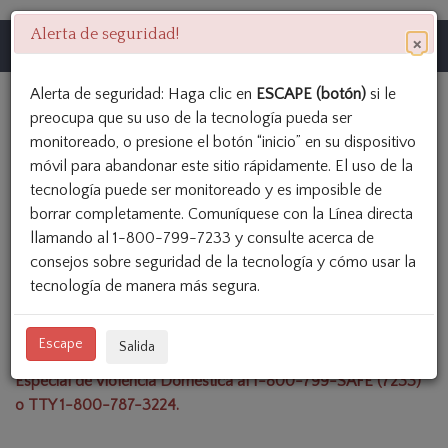
Pasar
Texas Access
Alerta de seguridad!
×
al
Togg
contenido
navig
principal
Alerta de seguridad: Haga clic en
ESCAPE (botón)
si le
preocupa que su uso de la tecnología pueda ser
monitoreado, o presione el botón “inicio” en su dispositivo
Seguridad
móvil para abandonar este sitio rápidamente. El uso de la
tecnología puede ser monitoreado y es imposible de
borrar completamente. Comuníquese con la Línea directa
llamando al 1-800-799-7233 y consulte acerca de
AVISO – Su Seguridad En-línea: El uso de computadoras
consejos sobre seguridad de la tecnología y cómo usar la
puede ser monitoreado y es imposible estar completamente
tecnología de manera más segura.
seguro. Si usted tiene inquietudes porque su computadora o
internet pueden estar siendo monitoreados, por favor utilice
Escape
Salida
una computadora con más seguridad, o llame a la Línea
Especial de Violencia Doméstica al 1-800-799-SAFE (7233)
o TTY 1-800-787-3224.