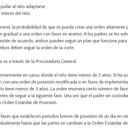
ayudar al niño adaptarse
 interés del niño
eneral, la probabilidad de que se pueda crear una orden altamente p
gradual o una orden con fases en acenso. A los padres se les exho
estén de acuerdo, ambos pueden seguir un plan que funcione para lo
bos deben seguir la orden de la corte.
 es a través de la Procuraduría General.
múnmente en casos donde el niño tiene menos de 3 años. Si ha ocu
zan con una orden de posesión modificada o en fases de implementac
ño tiene menos de 3 años. La orden enumera cierto número de fase
s de seguir a la siguiente fase. Una vez que el padre sin custodia
la Orden Estándar de Posesión.
 fases que establecen periodos breves de posesión de un día en ci
adualmente hasta que las partes se cambian a la Orden Estándar de