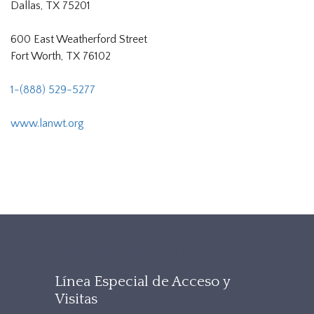
Dallas, TX 75201
600 East Weatherford Street
Fort Worth, TX 76102
1-(888) 529-5277
www.lanwt.org
TXAccessFooter2
Línea Especial de Acceso y
Visitas