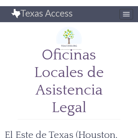
Pasar
Texas Access
al
Togg
contenido
navig
principal
Oficinas
Locales de
Asistencia
Legal
El Este de Texas (Houston,