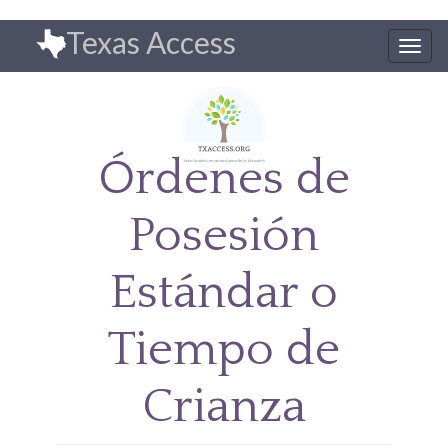
Pasar
Texas Access
al
Togg
contenido
navig
principal
Órdenes de
Posesión
Estándar o
Tiempo de
Crianza