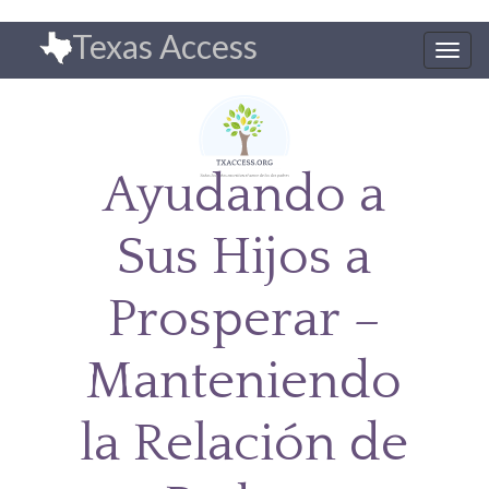
Pasar
Texas Access
al
Togg
contenido
navig
principal
Ayudando a
Sus Hijos a
Prosperar –
Manteniendo
la Relación de