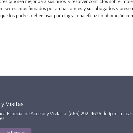
adres que sea mejor para sus niños, y resolver conflictos sobre imp
 ser escritos firmados por ambas partes y sus abogados y presenta
 que los padres deben usar para lograr una eficaz colaboración co
y Visitas
nea Especial de Acceso y Visitas al
(866) 292-4636
de 1p.m. a las 
es.