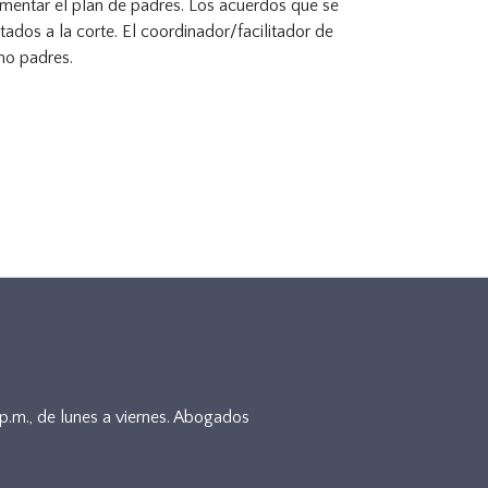
lementar el plan de padres. Los acuerdos que se
dos a la corte. El coordinador/facilitador de
mo padres.
5p.m., de lunes a viernes. Abogados