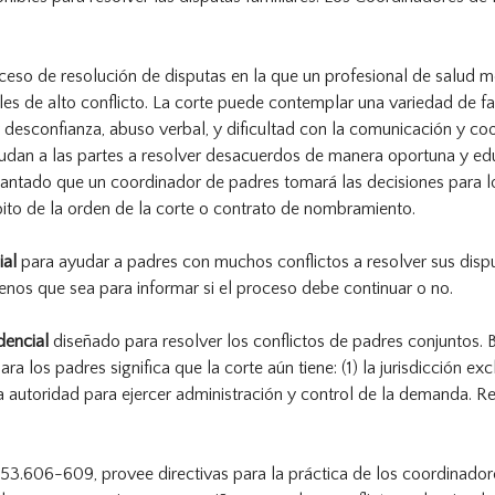
oceso de resolución de disputas en la que un profesional de salud 
les de alto conflicto. La corte puede contemplar una variedad de f
a y desconfianza, abuso verbal, y dificultad con la comunicación y c
udan a las partes a resolver desacuerdos de manera oportuna y edu
elantado que un coordinador de padres tomará las decisiones para l
ito de la orden de la corte o contrato de nombramiento.
ial
para ayudar a padres con muchos conflictos a resolver sus dispu
nos que sea para informar si el proceso debe continuar o no.
dencial
diseñado para resolver los conflictos de padres conjuntos. 
ra los padres significa que la corte aún tiene: (1) la jurisdicción ex
a autoridad para ejercer administración y control de la demanda. R
53.606-609, provee directivas para la práctica de los coordinadore