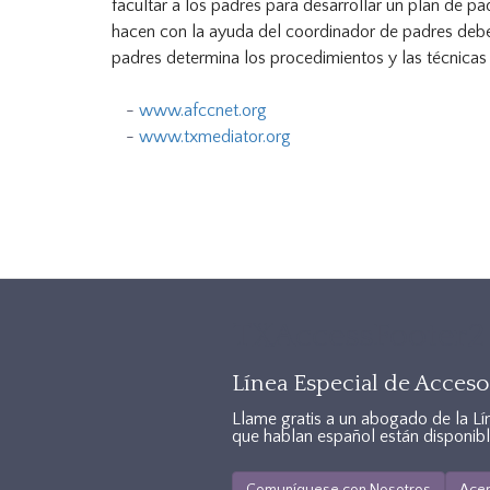
facultar a los padres para desarrollar un plan de p
hacen con la ayuda del coordinador de padres deben
padres determina los procedimientos y las técnicas
www.afccnet.org
www.txmediator.org
TXAccessFooter2
Línea Especial de Acceso 
Llame gratis a un abogado de la Lí
que hablan español están disponibl