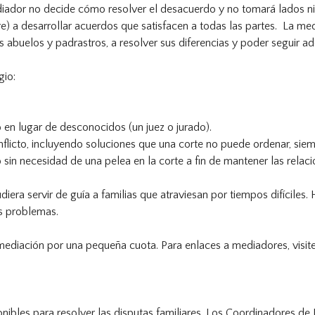
diador no decide cómo resolver el desacuerdo y no tomará lados ni r
re) a desarrollar acuerdos que satisfacen a todas las partes. La me
 abuelos y padrastros, a resolver sus diferencias y poder seguir ade
gio:
 en lugar de desconocidos (un juez o jurado).
nflicto, incluyendo soluciones que una corte no puede ordenar, siem
in necesidad de una pelea en la corte a fin de mantener las relac
iera servir de guía a familias que atraviesan por tiempos difíciles
us problemas.
 mediación por una pequeña cuota. Para enlaces a mediadores, visit
onibles para resolver las disputas familiares. Los Coordinadores d