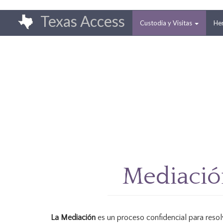
Pasar
Main
Texas Access
al
Custodia y Visitas
He
navigation
contenido
principal
Mediación
La Mediación
es un proceso confidencial para resol