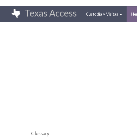
Pasar
Main
Texas Access
al
Custodia y Visitas
He
navigation
contenido
principal
Glossary