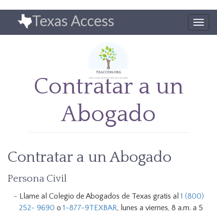
Pasar
Texas Access
al
Togg
contenido
navig
principal
Contratar a un
Abogado
Contratar a un Abogado
Persona Civil
Llame al Colegio de Abogados de Texas gratis al
1 (800)
252- 9690
o
1-877-9TEXBAR
, lunes a viernes, 8 a.m. a 5